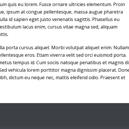
rdum quis eu lorem. Fusce ornare ultricies elementum. Proin
tesque, ipsum at congue pellentesque, massa augue pharetra
lla id sapien eget justo venenatis sagittis. Phasellus eu
estibulum lacus enim, cursus vitae magna sed, aliquam
tis.
a porta cursus aliquet. Morbi volutpat aliquet enim. Nullam
entesque eros. Etiam viverra velit sed orci euismod porta.
metus tempus id. Cum sociis natoque penatibus et magnis di
 Sed vehicula lorem porttitor magna dignissim placerat. Don
nibh, dictum eu neque nec, mattis eleifend odio. Praesent et