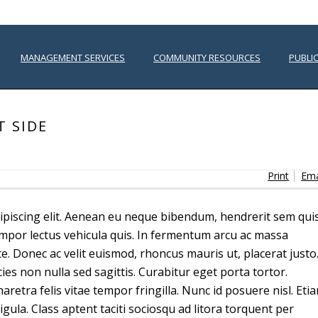
MANAGEMENT SERVICES
COMMUNITY RESOURCES
PUBLI
T SIDE
Print
Ema
ipiscing elit. Aenean eu neque bibendum, hendrerit sem quis
 tempor lectus vehicula quis. In fermentum arcu ac massa
te. Donec ac velit euismod, rhoncus mauris ut, placerat justo
ies non nulla sed sagittis. Curabitur eget porta tortor.
tra felis vitae tempor fringilla. Nunc id posuere nisl. Eti
ligula. Class aptent taciti sociosqu ad litora torquent per