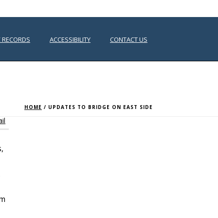
C RECORDS
ACCESSIBILITY
CONTACT US
HOME
/
UPDATES TO BRIDGE ON EAST SIDE
il
,
.
am