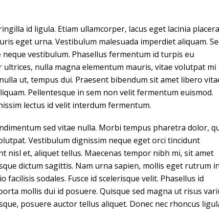
ringilla id ligula. Etiam ullamcorper, lacus eget lacinia placera
 mauris eget urna. Vestibulum malesuada imperdiet aliquam. S
 neque vestibulum. Phasellus fermentum id turpis eu
ur ultrices, nulla magna elementum mauris, vitae volutpat mi
n nulla ut, tempus dui. Praesent bibendum sit amet libero vita
aliquam. Pellentesque in sem non velit fermentum euismod.
gnissim lectus id velit interdum fermentum.
ndimentum sed vitae nulla. Morbi tempus pharetra dolor, qu
olutpat. Vestibulum dignissim neque eget orci tincidunt
dunt nisl et, aliquet tellus. Maecenas tempor nibh mi, sit amet
esque dictum sagittis. Nam urna sapien, mollis eget rutrum in
o facilisis sodales. Fusce id scelerisque velit. Phasellus id
 porta mollis dui id posuere. Quisque sed magna ut risus var
isque, posuere auctor tellus aliquet. Donec nec rhoncus ligul